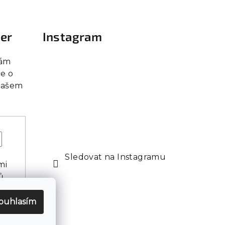
ter
Instagram
vám
e o
našem
Sledovat na Instagramu
mi
ů
ouhlasím