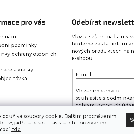
rmace pro vás
Odebírat newslet
te nám
Vložte svůj e-mail a my 
budeme zasílat informac
dní podmínky
nových produktech na 
nky ochrany osobních
e-shopu.
mace a vratky
E-mail
objednávka
Vložením e-mailu
souhlasíte s
podmínka
ochrany osobních údaj
 používá soubory cookie. Dalším procházením
S
u vyjadřujete souhlas s jejich používáním..
Přihlásit se
rmací
zde
.