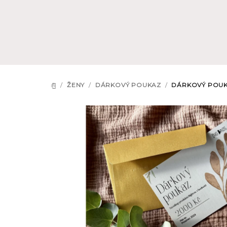
Přejít
na
obsah
/
ŽENY
/
DÁRKOVÝ POUKAZ
/
DÁRKOVÝ POU
DOMŮ