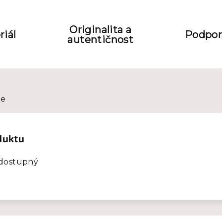
Originalita a
riál
Podpora
autentičnost
ze
duktu
 dostupný