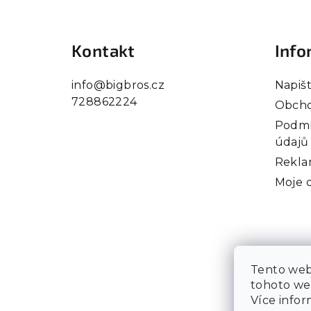
Z
á
Kontakt
Info
p
a
info
@
bigbros.cz
Napiš
728862224
t
Obcho
Podmí
í
údajů
Rekla
Moje 
Tento web
tohoto web
Více info