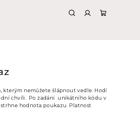
Hledat
Přihlášení
Nákupní
košík
az
, kterým nemůžete šlápnout vedle. Hodí
ední chvíli . Po zadání unikátního kódu v
y strhne hodnota poukazu. Platnost