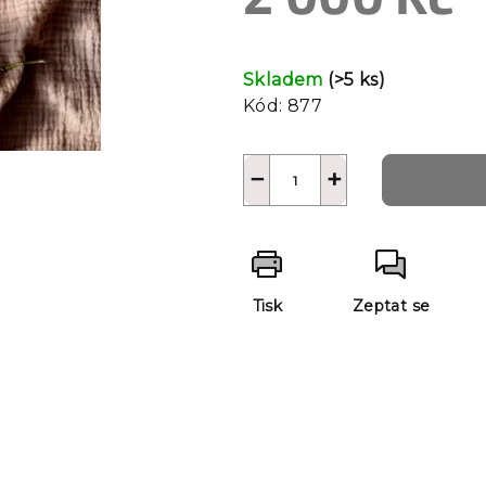
Měrná
cena:
Skladem
(>5 ks)
Kód:
877
−
+
Tisk
Zeptat se