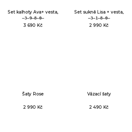
Set kalhoty Ava+ vesta,
Set sukně Lisa + vesta,
̶3̶9̶8̶0̶
̶3̶1̶8̶0̶
3 690 Kč
2 990 Kč
Šaty Rose
Vázací šaty
2 990 Kč
2 490 Kč