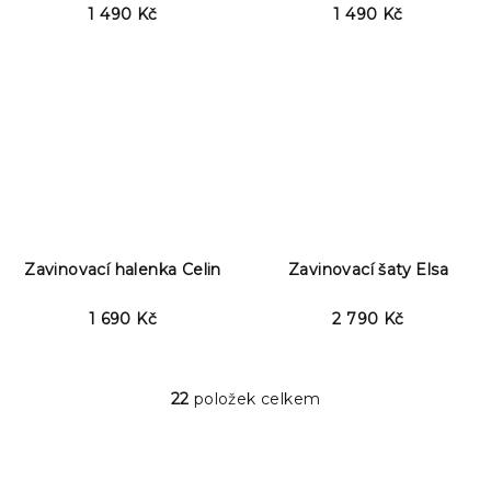
1 490 Kč
1 490 Kč
Zavinovací halenka Celin
Zavinovací šaty Elsa
1 690 Kč
2 790 Kč
22
položek celkem
O
v
l
á