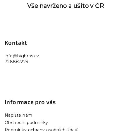
Vše navrženo a ušito v ČR
Z
á
p
Kontakt
a
info
@
bigbros.cz
t
728862224
í
Informace pro vás
Napište nám
Obchodní podmínky
Podmínky ochrany osobních údajů