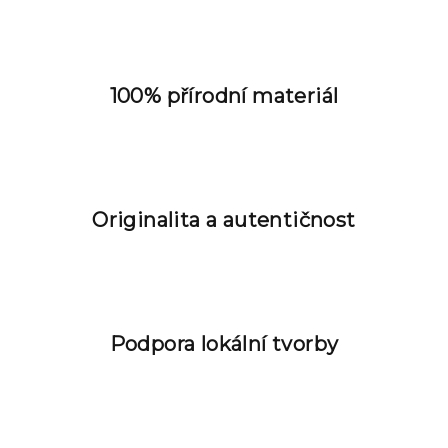
d
a
c
í
100% přírodní materiál
p
r
v
k
y
Originalita a autentičnost
v
ý
p
i
s
u
Podpora lokální tvorby