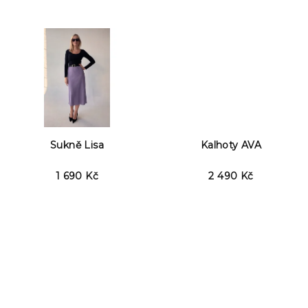
u
k
t
ů
Sukně Lisa
Kalhoty AVA
1 690 Kč
2 490 Kč