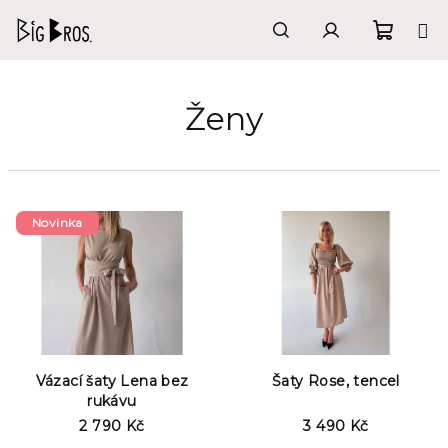
Přejít
na
obsah
Nákupn
Hledat
Přihlášení
Ženy
košík
V
Novinka
ý
p
i
s
p
r
Vázací šaty Lena bez
Šaty Rose, tencel
o
rukávu
2 790 Kč
3 490 Kč
d