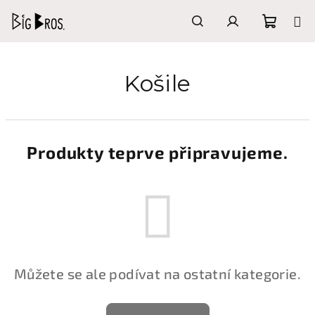
Přejít
na
obsah
Nákupn
Hledat
Přihlášení
Košile
košík
Produkty teprve připravujeme.
Můžete se ale podívat na ostatní kategorie.