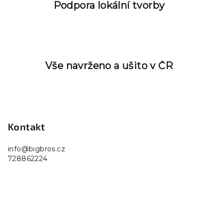
Podpora lokální tvorby
Vše navrženo a ušito v ČR
Z
á
p
Kontakt
a
info
@
bigbros.cz
t
728862224
í