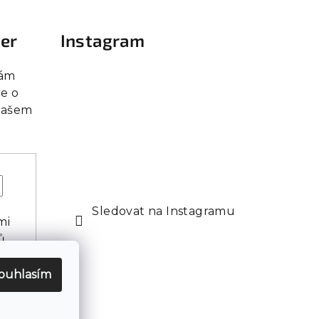
ter
Instagram
vám
e o
našem
Sledovat na Instagramu
mi
ů
ouhlasím