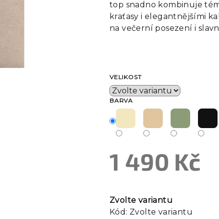
top snadno kombinuje témě
kraťasy i elegantnějšími k
na večerní posezení i slavno
VELIKOST
BARVA
1 490 Kč
Měrná
cena:
Zvolte variantu
Kód:
Zvolte variantu