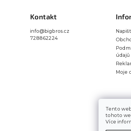
á
Kontakt
Info
p
a
info
@
bigbros.cz
Napiš
728862224
t
Obcho
Podmí
í
údajů
Rekla
Moje 
Tento web
tohoto web
Více info