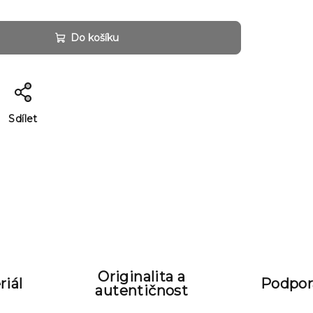
Do košíku
Sdílet
Originalita a
riál
Podpora
autentičnost