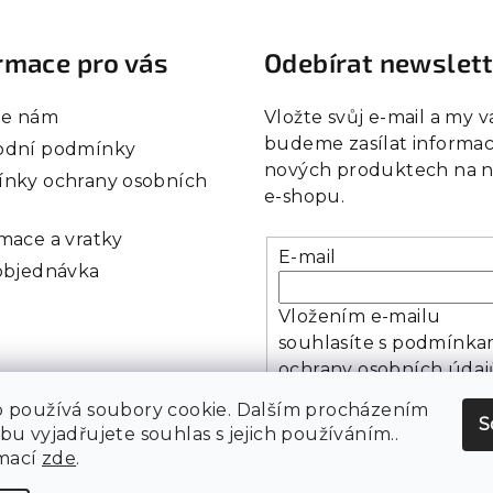
rmace pro vás
Odebírat newslet
te nám
Vložte svůj e-mail a my 
budeme zasílat informac
dní podmínky
nových produktech na 
nky ochrany osobních
e-shopu.
mace a vratky
E-mail
objednávka
Vložením e-mailu
souhlasíte s
podmínka
ochrany osobních údaj
 používá soubory cookie. Dalším procházením
S
u vyjadřujete souhlas s jejich používáním..
Přihlásit se
rmací
zde
.