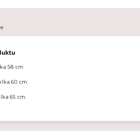
ze
duktu
lka 58 cm
elka 60 cm.
elka 65 cm.