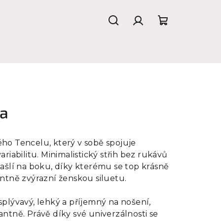
Hledat
Přihlášení
Nákupní
košík
na
ho Tencelu, který v sobě spojuje
riabilitu. Minimalistický střih bez rukávů
ašlí na boku, díky kterému se top krásně
ntně zvýrazní ženskou siluetu.
plývavý, lehký a příjemný na nošení,
ntně. Právě díky své univerzálnosti se