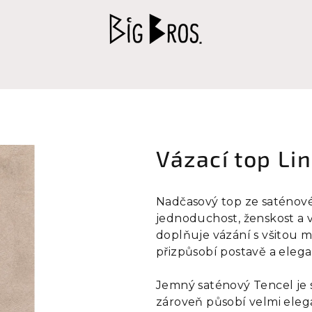
Vázací top Li
Nadčasový top ze saténové
jednoduchost, ženskost a va
doplňuje vázání s všitou m
přizpůsobí postavě a elega
Jemný saténový Tencel je s
zároveň působí velmi elega