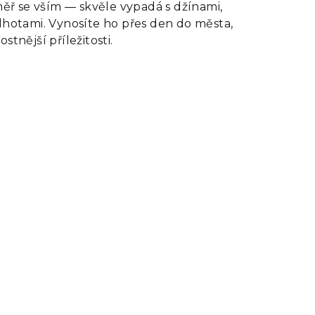
ř se vším — skvěle vypadá s džínami,
alhotami. Vynosíte ho přes den do města,
stnější příležitosti.