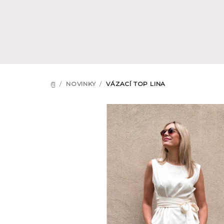
Přejít
na
obsah
/
NOVINKY
/
VÁZACÍ TOP LINA
DOMŮ