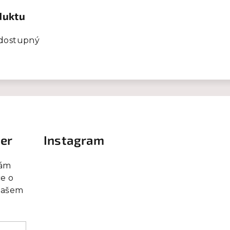
duktu
 dostupný
ter
Instagram
vám
e o
našem