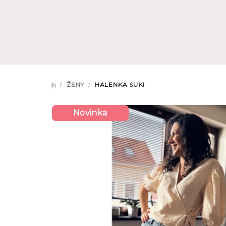
Přejít
na
obsah
/
ŽENY
/
HALENKA SUKI
DOMŮ
Novinka