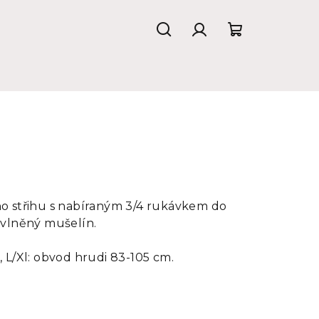
Hledat
Přihlášení
Nákupní
košík
o střihu s nabíraným 3/4 rukávkem do
avlněný mušelín.
 L/Xl: obvod hrudi 83-105 cm.