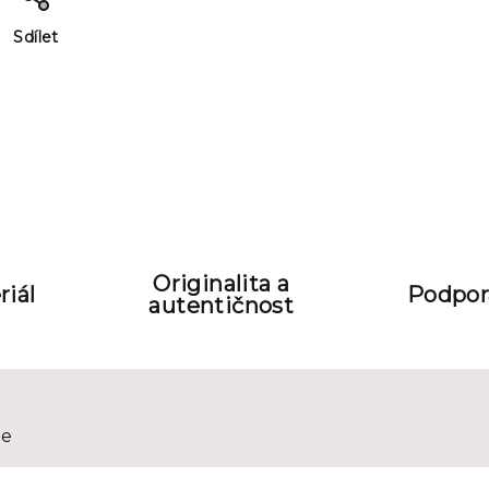
Sdílet
Originalita a
riál
Podpora
autentičnost
ze