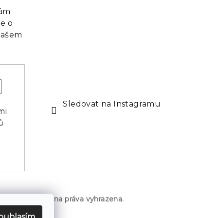
vám
e o
našem
Sledovat na Instagramu
mi
ů
BigBros.
. Všechna práva vyhrazena.
ouhlasím